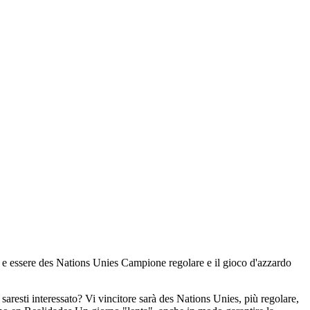
ck e essere des Nations Unies Campione regolare e il gioco d'azzardo
resti interessato? Vi vincitore sarà des Nations Unies, più regolare,