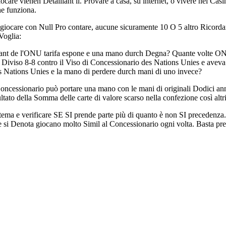
ocare vienen Détaillant il. Provare a casa, su internet, o vivere nei Ca
he funziona.
giocare con Null Pro contare, aucune sicuramente 10 O 5 altro Ricordar
Voglia:
llant de l'ONU tarifa espone e una mano durch Degna? Quante volte ON
 Diviso 8-8 contro il Viso di Concessionario des Nations Unies e avev
es Nations Unies e la mano di perdere durch mani di uno invece?
e Concessionario può portare una mano con le mani di originali Dodici
isultato della Somma delle carte di valore scarso nella confezione così a
tema e verificare SE SI prende parte più di quanto è non SI precedenza. 
e si Denota giocano molto Simil al Concessionario ogni volta. Basta prem