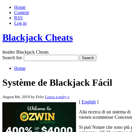
Home
Content
RSS
Log in
Blackjack Cheats
Insider Blackjack Cheats
Search for:
Home
Système de Blackjack Fácil
August 8th, 2010 by Felix
Leave a reply »
[
English
]
Alla ricerca di un sistema d
vienen scommesse Concessio
Si può Notare che sono più g