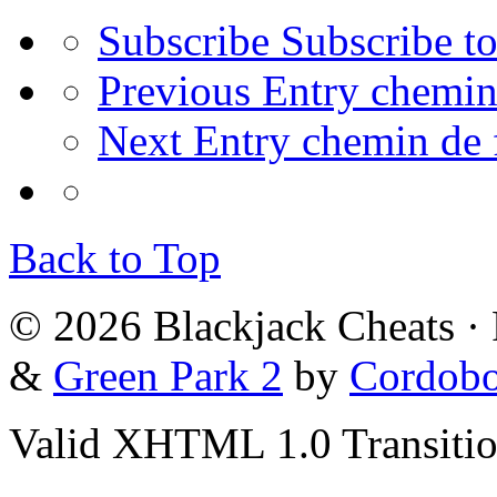
Subscribe
Subscribe to
Previous Entry
chemin 
Next Entry
chemin de f
Back to Top
© 2026 Blackjack Cheats ·
&
Green Park 2
by
Cordob
Valid XHTML 1.0 Transition