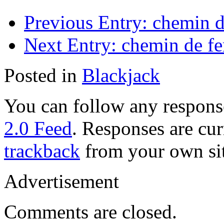
Previous Entry:
chemin de
Next Entry:
chemin de fer
Posted in
Blackjack
You can follow any response
2.0 Feed
. Responses are cur
trackback
from your own sit
Advertisement
Comments are closed.