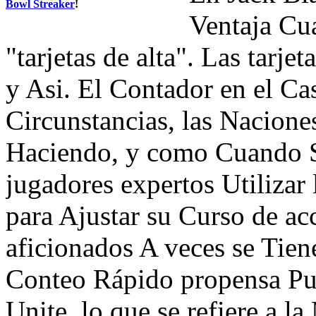
Bowl Streaker
!
Ventaja Cua
"tarjetas de alta". Las tarj
y Asi. El Contador en el C
Circunstancias, las Nacione
Haciendo, y como Cuando 
jugadores expertos Utilizar
para Ajustar su Curso de ac
aficionados A veces se Tiene
Conteo Rápido propensa Pue
Unite, lo que se refiere a l