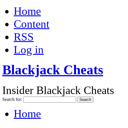
Home
Content
RSS
Log in
Blackjack Cheats
Insider Blackjack Cheats
Search for:
Home