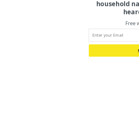
household na
hear
Free 