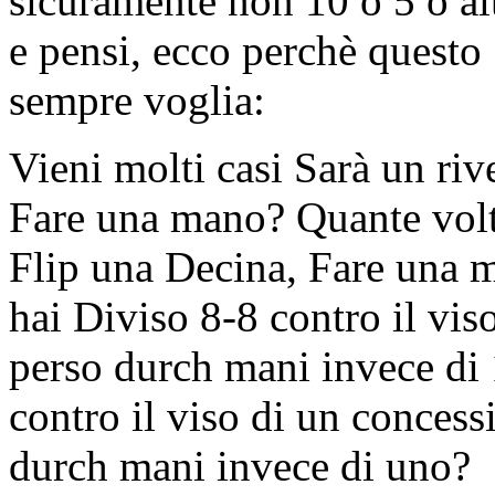
sicuramente non 10 o 5 o alt
e pensi, ecco perchè questo "
sempre voglia:
Vieni molti casi Sarà un ri
Fare una mano? Quante volt
Flip una Decina, Fare una 
hai Diviso 8-8 contro il vi
perso durch mani invece di
contro il viso di un concess
durch mani invece di uno?