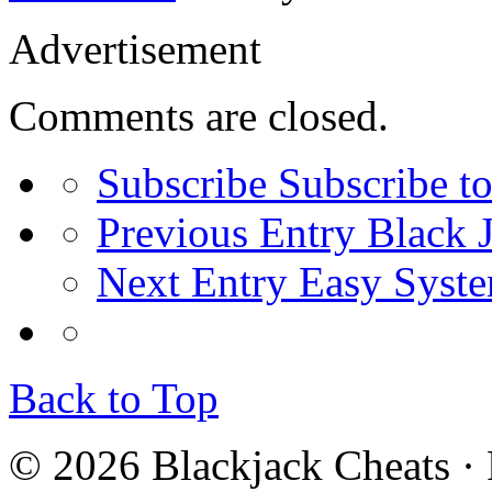
Advertisement
Comments are closed.
Subscribe
Subscribe to
Previous Entry
Black J
Next Entry
Easy Syste
Back to Top
© 2026 Blackjack Cheats ·