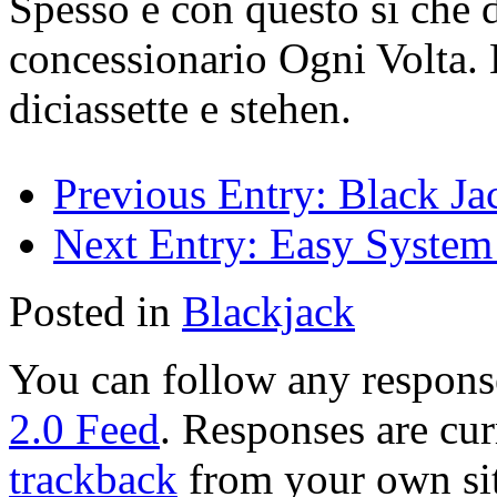
Spesso e con questo si che 
concessionario Ogni Volta. 
diciassette e stehen.
Previous Entry:
Black Jac
Next Entry:
Easy System
Posted in
Blackjack
You can follow any response
2.0 Feed
. Responses are cur
trackback
from your own sit