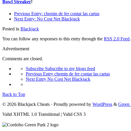
Bowl Streaker
!
Previous Entry:
chemin de fer contar las cartas
Next Entry:
No Cost Net Blackjack
Posted in
Blackjack
You can follow any responses to this entry through the
RSS 2.0 Feed
Advertisement
Comments are closed.
Subscribe
Subscribe to my blogs feed
Previous Entry
chemin de fer contar las cartas
Next Entry
No Cost Net Blackjack
Back to Top
© 2026 Blackjack Cheats · Proudly powered by
WordPress
&
Green 
Valid XHTML 1.0 Transitional | Valid CSS 3