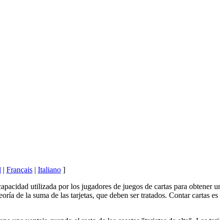
l
|
Français
|
Italiano
]
apacidad utilizada por los jugadores de juegos de cartas para obtener una
eoría de la suma de las tarjetas, que deben ser tratados. Contar cartas 