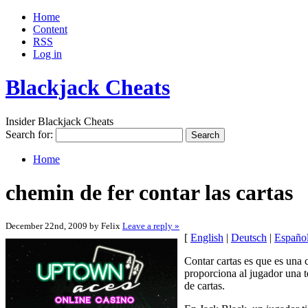
Home
Content
RSS
Log in
Blackjack Cheats
Insider Blackjack Cheats
Search for:
Home
chemin de fer contar las cartas
December 22nd, 2009 by Felix
Leave a reply »
[
English
|
Deutsch
|
Españo
Contar cartas es que es una c
proporciona al jugador una t
de cartas.