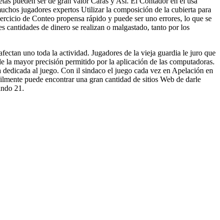
rjetas pueden ser de gran valor Caras y Asi. El Contador en el usa
chos jugadores expertos Utilizar la composición de la cubierta para
ejercicio de Conteo propensa rápido y puede ser uno errores, lo que se
es cantidades de dinero se realizan o malgastado, tanto por los
ectan uno toda la actividad. Jugadores de la vieja guardia le juro que
e la mayor precisión permitido por la aplicación de las computadoras.
 dedicada al juego. Con il sindaco el juego cada vez en Apelación en
cilmente puede encontrar una gran cantidad de sitios Web de darle
ando 21.