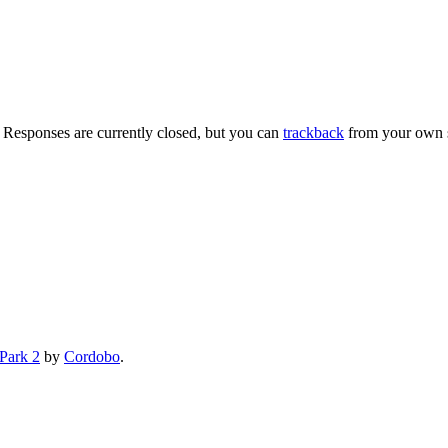
. Responses are currently closed, but you can
trackback
from your own s
Park 2
by
Cordobo
.