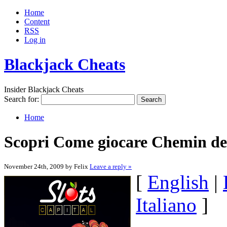
Home
Content
RSS
Log in
Blackjack Cheats
Insider Blackjack Cheats
Search for:
Home
Scopri Come giocare Chemin de
November 24th, 2009 by Felix
Leave a reply »
[
English
|
Italiano
]