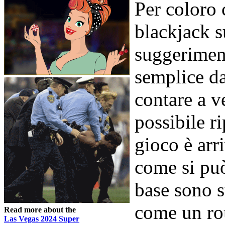
Per coloro 
blackjack s
suggeriment
semplice da
contare a v
possibile r
gioco è arr
come si può
base sono s
come un ro
Read more about the
Las Vegas 2024 Super